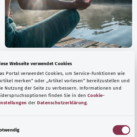
الة الصحية والرفاهية
Diese Webseite verwendet Cookies
ياضة أو التأمل؟ هناك تدابير مختلفة للتعامل مع الضغوط
Das Portal verwendet Cookies, um Service-Funktionen wie
وتر في الحياة اليومية، ولزيادة رفاهية الفرد أو لزيادة الراحة.
„Artikel merken“ oder „Artikel vorlesen“ bereitzustellen u
die Nutzung der Seite zu verbessern. Informationen und
فة المزيد
Widerspruchsoptionen finden Sie in den
Cookie-
Einstellungen
der
Datenschutzerklärung
.
E
Notwendig
i