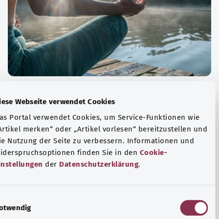
الة الصحية والرفاهية
Diese Webseite verwendet Cookies
ياضة أو التأمل؟ هناك تدابير مختلفة للتعامل مع الضغوط
Das Portal verwendet Cookies, um Service-Funktionen wie
وتر في الحياة اليومية، ولزيادة رفاهية الفرد أو لزيادة الراحة.
„Artikel merken“ oder „Artikel vorlesen“ bereitzustellen u
die Nutzung der Seite zu verbessern. Informationen und
فة المزيد
Widerspruchsoptionen finden Sie in den
Cookie-
Einstellungen
der
Datenschutzerklärung
.
E
Notwendig
i