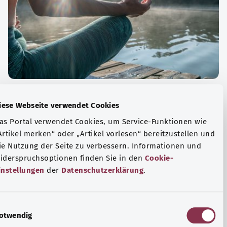
الة الصحية والرفاهية
Diese Webseite verwendet Cookies
ياضة أو التأمل؟ هناك تدابير مختلفة للتعامل مع الضغوط
Das Portal verwendet Cookies, um Service-Funktionen wie
وتر في الحياة اليومية، ولزيادة رفاهية الفرد أو لزيادة الراحة.
„Artikel merken“ oder „Artikel vorlesen“ bereitzustellen u
die Nutzung der Seite zu verbessern. Informationen und
فة المزيد
Widerspruchsoptionen finden Sie in den
Cookie-
Einstellungen
der
Datenschutzerklärung
.
E
Notwendig
i