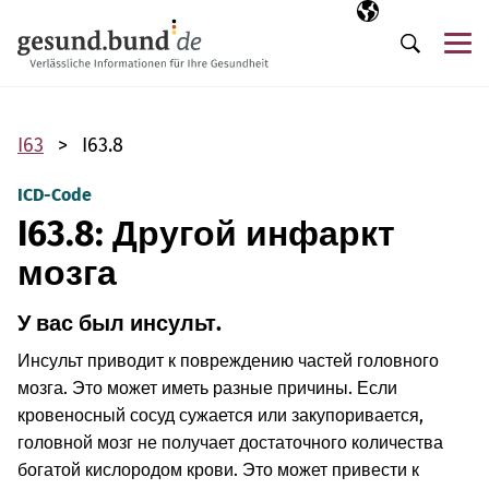
Пропустить навигацию
Выбранный язы
RU
М
Поиск
I63
I63.8
ICD-Code
I63.8: Другой инфаркт
мозга
У вас был инсульт.
Инсульт приводит к повреждению частей головного
мозга. Это может иметь разные причины. Если
кровеносный сосуд сужается или закупоривается,
головной мозг не получает достаточного количества
богатой кислородом крови. Это может привести к