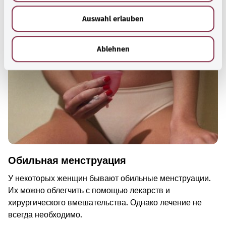
Рекомендуемые статьи
w
Auswahl erlauben
a
h
l
Ablehnen
Обильная менструация
У некоторых женщин бывают обильные менструации.
Их можно облегчить с помощью лекарств и
хирургического вмешательства. Однако лечение не
всегда необходимо.