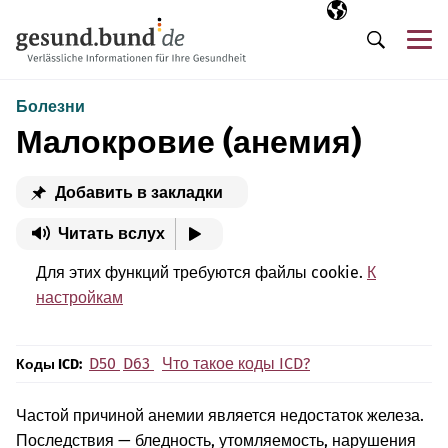
Пропустить навигацию
Выбранный язы
RU
М
Поиск
Болезни
Малокровие (анемия)
Добавить в закладки
Читать вслух
Для этих функций требуются файлы cookie.
К
настройкам
D50
D63
Что такое коды ICD?
Коды ICD:
Частой причиной анемии является недостаток железа.
Последствия — бледность, утомляемость, нарушения