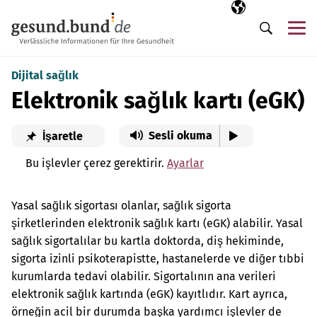
Gezinme menüsünü atla
Seçili dil
TR
Me
Arama
Dijital sağlık
Elektronik sağlık kartı (eGK)
Sesli okuma
İşaretle
Bu işlevler çerez gerektirir.
Ayarlar
Yasal sağlık sigortası olanlar, sağlık sigorta
şirketlerinden elektronik sağlık kartı (eGK) alabilir. Yasal
sağlık sigortalılar bu kartla doktorda, diş hekiminde,
sigorta izinli psikoterapistte, hastanelerde ve diğer tıbbi
kurumlarda tedavi olabilir. Sigortalının ana verileri
elektronik sağlık kartında (eGK) kayıtlıdır. Kart ayrıca,
örneğin acil bir durumda başka yardımcı işlevler de