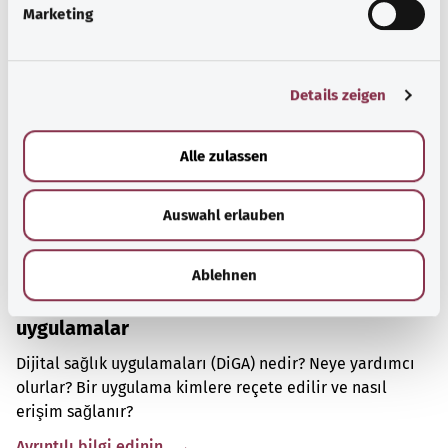
Önerilen yazılar
Marketing
u
n
g
Details zeigen
s
a
u
Alle zulassen
s
w
Auswahl erlauben
a
h
l
Ablehnen
Dijital sağlık uygulamaları (DiGA): reçeteli
uygulamalar
Dijital sağlık uygulamaları (DiGA) nedir? Neye yardımcı
olurlar? Bir uygulama kimlere reçete edilir ve nasıl
erişim sağlanır?
Ayrıntılı bilgi edinin