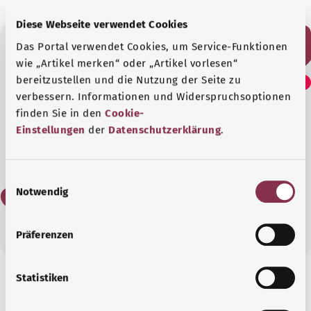
Diese Webseite verwendet Cookies
Das Portal verwendet Cookies, um Service-Funktionen
wie „Artikel merken“ oder „Artikel vorlesen“
Bu yazıyı faydalı buldunuz
bereitzustellen und die Nutzung der Seite zu
mu?
verbessern. Informationen und Widerspruchsoptionen
finden Sie in den
Cookie-
Einstellungen
der
Datenschutzerklärung
.
Evet
E
Notwendig
Hayır
i
n
w
Präferenzen
i
l
l
Statistiken
Kapsamlı bilgi
i
g