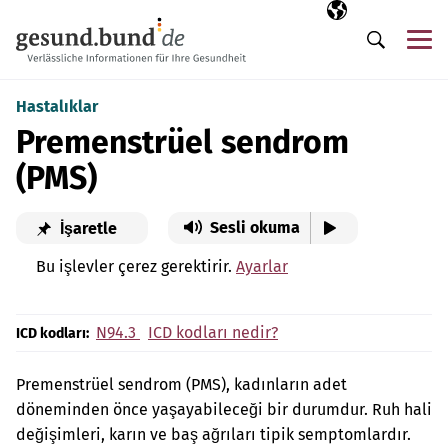
Gezinme menüsünü atla
Seçili dil
TR
Me
Arama
Hastalıklar
Premenstrüel sendrom
(PMS)
Sesli okuma
İşaretle
Bu işlevler çerez gerektirir.
Ayarlar
N94.3
ICD kodları nedir?
ICD kodları:
Premenstrüel sendrom (PMS), kadınların adet
döneminden önce yaşayabileceği bir durumdur. Ruh hali
değişimleri, karın ve baş ağrıları tipik semptomlardır.