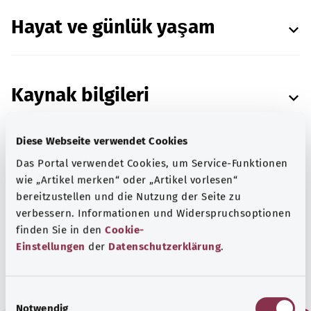
Hayat ve günlük yaşam
Kaynak bilgileri
Diese Webseite verwendet Cookies
Das Portal verwendet Cookies, um Service-Funktionen
Institut für Qualität und Wirtschaftlichkeit im
wie „Artikel merken“ oder „Artikel vorlesen“
Gesundheitswesen (Sağlık Hizmetlerinde Kalite
bereitzustellen und die Nutzung der Seite zu
ve Verimlilik Enstitüsü) (IQWiG) ile birlikte
verbessern. Informationen und Widerspruchsoptionen
hazırlanmıştır.
finden Sie in den
Cookie-
Einstellungen
der
Datenschutzerklärung
.
Tarih:
28.08.2020
E
Notwendig
i