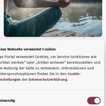
الة الصحية والرفاهية
Diese Webseite verwendet Cookies
ياضة أو التأمل؟ هناك تدابير مختلفة للتعامل مع الضغوط
Das Portal verwendet Cookies, um Service-Funktionen wie
وتر في الحياة اليومية، ولزيادة رفاهية الفرد أو لزيادة الراحة.
„Artikel merken“ oder „Artikel vorlesen“ bereitzustellen u
die Nutzung der Seite zu verbessern. Informationen und
فة المزيد
Widerspruchsoptionen finden Sie in den
Cookie-
Einstellungen
der
Datenschutzerklärung
.
E
Notwendig
i