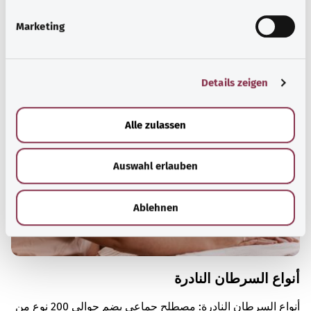
g
Marketing
u
معرفة جيدة
n
المزيد من المقالات
g
Details zeigen
s
a
u
Alle zulassen
s
w
Auswahl erlauben
a
h
l
Ablehnen
أنواع السرطان النادرة
أنواع السرطان النادرة: مصطلح جماعي يضم حوالي 200 نوع من