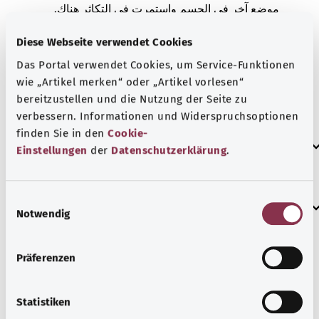
موضع آخر في الجسم واستمرت في التكاثر هناك.
/9- إما أنه سرطان خبيث أو ورم خبيث. تكون الخلايا
Diese Webseite verwendet Cookies
متغيرة في الأنسجة المصابة وتتكاثر بشكل لا يمكن
Das Portal verwendet Cookies, um Service-Funktionen
السيطرة عليه. ومع ذلك، لا يمكنك معرفة ما إذا كانت
wie „Artikel merken“ oder „Artikel vorlesen“
هذه الخلايا جاءت في الأصل من المنطقة المصابة أم أنها
bereitzustellen und die Nutzung der Seite zu
انتشرت هناك من مكان آخر في الجسم.
verbessern. Informationen und Widerspruchsoptionen
finden Sie in den
Cookie-
العلامات الإضافية
Einstellungen
der
Datenschutzerklärung
.
E
إرشاد
Notwendig
i
n
w
Präferenzen
المصدر
i
l
مُقدم من شركة "Was hab’ ich?‎" ذات المسؤولية المحدودة غير
l
Statistiken
الربحية بالنيابة عن الوزارة الاتحادية للصحة (BMG).
i