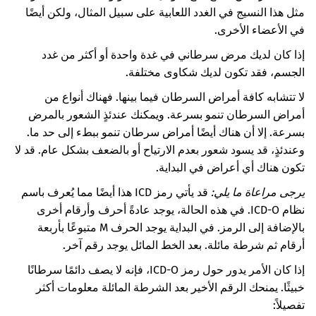
مثل هذا النسيج في الغدد اللعابية على سبيل المثال، ولكن أيضًا
في الأعضاء الأخرى.
إذا كان لديك مرض سرطاني في غدة واحدة أو أكثر من غدد
الجسم، فقد تكون لديك شكاوى مختلفة.
لا تتشابه كافة أمراض السرطان فيما بينها. فهناك أنواع من
أمراض السرطان تنمو بسرعة. ويمكنك عندئذٍ الشعور بالمرض
بسرعة. إلا أن هناك أيضًا أمراض سرطان تنمو ببطء إلى حد ما.
وعندئذٍ، قد يسود شعور بعدم الارتياح أو بالضعف بشكل عام. قد لا
تكون هناك أي أعراض في البداية.
يرجى مراعاة ما يلي:
قد يأتي رمز ICD هذا أيضًا مما يُعرف باسم
نظام ICD-O. في هذه الحالة، يوجد عادةً أحرف وأرقام أخرى
بالإضافة إلى الرمز. في البداية يوجد الحرف M متبوعًا بأربعة
أرقام ثم شرطة مائلة. بعد الخط المائل يوجد رقم آخر.
إذا كان الأمر يدور حول رمز ICD-O، فإنه لا يصف دائمًا سرطانًا
خبيثًا. يمنحك الرقم الأخير بعد الشرطة المائلة معلومات أكثر
تفصيلاً: