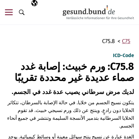
تخطي التنقل
AR
اللغة المختارة
قائ
البحث
C75.8
C75
ICD-Code
C75.8: ورم خبيث: إصابة غدد
صماء عديدة غير محددة تقريبًا
لديك مرض سرطاني يصيب عدة غدد في الجسم.
يتكون نسيج الجسم من خلايا. في حالة الإصابة بالسرطان، تتكاثر
الخلايا دون رادعٍ. وينتج عن ذلك ورم نسيجي خبيث. قد تقوم
الخلايا السرطانية بتدمير الأنسجة السليمة وتنتشر في جميع أنحاء
الجسم.
الغدة عبارة عن نسيج ينتج سوائل معينة أو وسائط كيميائية. يوجد