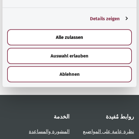
n
الربحية بالنيابة عن الوزارة الاتحادية للصحة (BMG).
g
Details zeigen
s
a
رجوع إلى الأعلى
u
Alle zulassen
s
w
gesund.bund.de
Auswahl erlauben
a
إحدى الخدمات المقدمة من
h
وزارة الصحة الاتحادية.
l
Ablehnen
روابط مُفيدة
الخدمة
نظرة عامة على المواضيع
المشورة والمساعدة