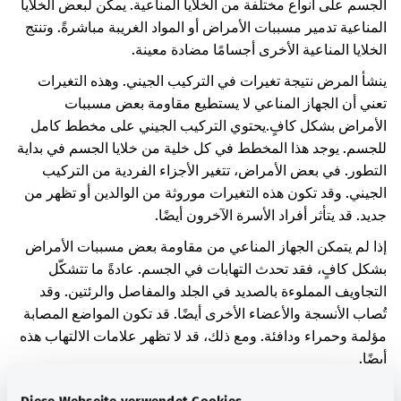
الجسم على أنواع مختلفة من الخلايا المناعية. يمكن لبعض الخلايا
المناعية تدمير مسببات الأمراض أو المواد الغريبة مباشرةً. وتنتج
الخلايا المناعية الأخرى أجسامًا مضادة معينة.
ينشأ المرض نتيجة تغيرات في التركيب الجيني. وهذه التغيرات
تعني أن الجهاز المناعي لا يستطيع مقاومة بعض مسببات
الأمراض بشكل كافٍ.
يحتوي التركيب الجيني على مخطط كامل
للجسم. يوجد هذا المخطط في كل خلية من خلايا الجسم في بداية
التطور. في بعض الأمراض، تتغير الأجزاء الفردية من التركيب
الجيني. وقد تكون هذه التغيرات موروثة من الوالدين أو تظهر من
جديد. قد يتأثر أفراد الأسرة الآخرون أيضًا.
إذا لم يتمكن الجهاز المناعي من مقاومة بعض مسببات الأمراض
بشكل كافٍ، فقد تحدث التهابات في الجسم. عادةً ما تتشكّل
التجاويف المملوءة بالصديد في الجلد والمفاصل والرئتين. وقد
تُصاب الأنسجة والأعضاء الأخرى أيضًا. قد تكون المواضع المصابة
مؤلمة وحمراء ودافئة. ومع ذلك، قد لا تظهر علامات الالتهاب هذه
أيضًا.
ومن الوارد أيضًا حدوث التهابات متكررة في الرئة مع المرض.
قد
Diese Webseite verwendet Cookies