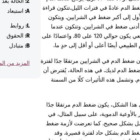
Z:
الحالة بعد
الدم عادةً في فترات الليل.
تتكون قراءة
A:
استبعاد
أول إلى أكبر ضغط في الشرايين. ويتكون
L:
روابط
ى أدنى ضغط في الشرايين. وتتكون عندما
R:
الحقوق
يمتلئ القلب بالدم مرة أخرى. وضغط الدم الطبيعي يكون حوالي 120 على 80. واعتمادًا على
لطبيعي أيضًا أعلى أو أقل إلى حدٍ ما.
B:
متبادل
 ضغط الدم في الشرايين مرتفعًا جدًا لفترة
المزيد من ال
ضغط الدم لديك. في هذه الحالة، يُفترض أن
م. وتشمل هذه التأثيرات كلًا من السمنة
ذا الشكل، يكون ضغط الدم مرتفعًا جدًا
بالأوعية الدموية، على سبيل المثال، في
 تعمل بشكل صحيح. كما تعرضت لأزمة ضغط
غط الدم بشكل حاد لفترة قصيرة. وقد