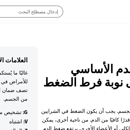
العلامات ال
ط الدم الأساسي
غالبًا ما يُس
ى نوبة فرط الضغط
للأمراض في ا
تصف ضمان ال
من الجسم.
 الجسم. يجب أن يكون الضغط في الشرايين
G:
تشخيص م
درًا كافيًا من الدم. من ناحية أخرى، يمكن
V:
اشتباه
لكلى أو الأعضاء الأخرى. يرتفع ضغط الدم