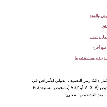
مل دائمًا رمز التصنيف الدولي للأمراض في
المستندات الطبية بعلامات إضافية لضمان التشخيص (A‏، G‏، V أو Z): A (تشخيص مستبعد)، G