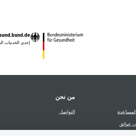
sund.bund.de
إحدى الخدمات الم
من نحن
لمساعدة
التواصل
ن عوائق