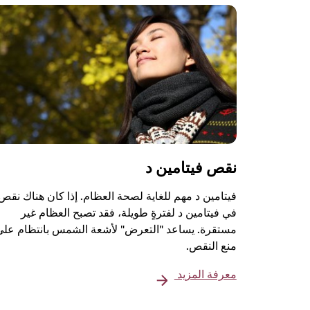
نقص فيتامين د
فيتامين د مهم للغاية لصحة العظام. إذا كان هناك نقص
في فيتامين د لفترةٍ طويلة، فقد تصبح العظام غير
مستقرة. يساعد "التعرض" لأشعة الشمس بانتظام على
منع النقص.
معرفة المزيد