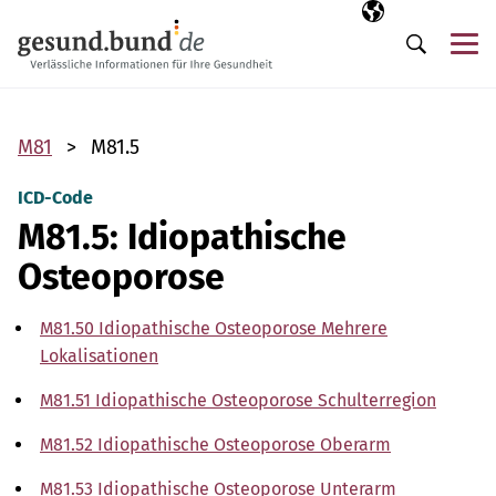
Navigation überspringen
Ausgewählte Sp
DE
Me
Suche
M81
M81.5
ICD-Code
M81.5: Idiopathische
Osteoporose
M81.50 Idiopathische Osteoporose Mehrere
Lokalisationen
M81.51 Idiopathische Osteoporose Schulterregion
M81.52 Idiopathische Osteoporose Oberarm
M81.53 Idiopathische Osteoporose Unterarm