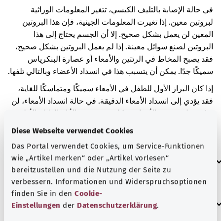
في حالة الإصابة بالتليف الكيسي، تتغير المعلومات الوراثية
لبروتين معين. إذا تغيرت المعلومات الجينية، فإن هذا البروتين
المعين لن يعمل بشكل صحيح. إلا أن الجسم يحتاج إلى هذا
البروتين لصنع سوائل معينة. إذا لم يعمل البروتين بشكل صحيح،
فقد يصبح المخاط في الرئتين والأمعاء أو عصارة البنكرياس
سميكًا جدًا. يمكن أن يتسبب هذا في انسداد الأعضاء وبالتالي تلفها.
إذا كان البراز الأول للطفل في الأمعاء سميكًا ومتماسكًا للغاية،
فقد يؤدي إلى انسداد الأمعاء الدقيقة. في حالة انسداد الأمعاء، لن
يمكن نقل محتوى الأمعاء بشكل صحيح. في الأيام القليلة الأولى
من الحياة، يكون من الصعب أو المستحيل إخراج البراز. وقد تنتفخ
Diese Webseite verwendet Cookies
المعدة ويحدث القيء.
Das Portal verwendet Cookies, um Service-Funktionen
العلامات الإضافية
wie „Artikel merken“ oder „Artikel vorlesen“
bereitzustellen und die Nutzung der Seite zu
verbessern. Informationen und Widerspruchsoptionen
finden Sie in den
Cookie-
إرشاد
Einstellungen
der
Datenschutzerklärung
.