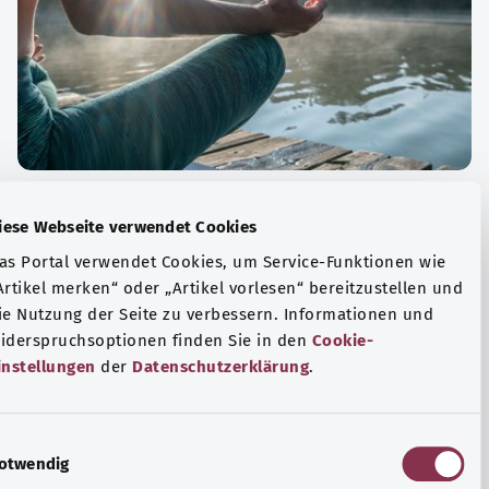
الة الصحية والرفاهية
Diese Webseite verwendet Cookies
ياضة أو التأمل؟ هناك تدابير مختلفة للتعامل مع الضغوط
Das Portal verwendet Cookies, um Service-Funktionen wie
وتر في الحياة اليومية، ولزيادة رفاهية الفرد أو لزيادة الراحة.
„Artikel merken“ oder „Artikel vorlesen“ bereitzustellen u
die Nutzung der Seite zu verbessern. Informationen und
فة المزيد
Widerspruchsoptionen finden Sie in den
Cookie-
Einstellungen
der
Datenschutzerklärung
.
E
Notwendig
i