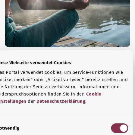
الة الصحية والرفاهية
Diese Webseite verwendet Cookies
ياضة أو التأمل؟ هناك تدابير مختلفة للتعامل مع الضغوط
Das Portal verwendet Cookies, um Service-Funktionen wie
وتر في الحياة اليومية، ولزيادة رفاهية الفرد أو لزيادة الراحة.
„Artikel merken“ oder „Artikel vorlesen“ bereitzustellen u
die Nutzung der Seite zu verbessern. Informationen und
فة المزيد
Widerspruchsoptionen finden Sie in den
Cookie-
Einstellungen
der
Datenschutzerklärung
.
E
Notwendig
i