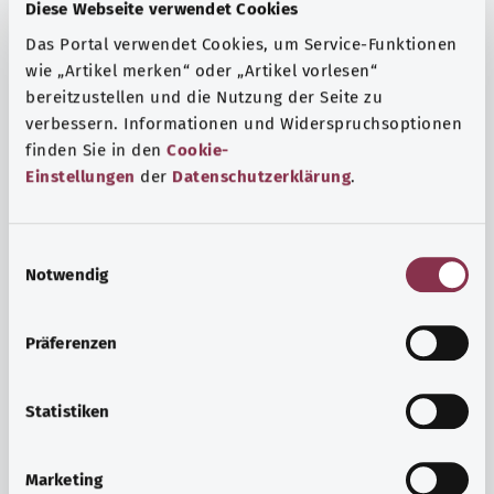
Fragen und eine intensive Lebenserfahrung. Welche
Diese Webseite verwendet Cookies
Beratungen und Untersuchungen Schwangere in
Das Portal verwendet Cookies, um Service-Funktionen
Anspruch nehmen können, erfahren Sie hier.
wie „Artikel merken“ oder „Artikel vorlesen“
bereitzustellen und die Nutzung der Seite zu
Mehr erfahren
verbessern. Informationen und Widerspruchsoptionen
finden Sie in den
Cookie-
Einstellungen
der
Datenschutzerklärung
.
E
Notwendig
i
n
w
Präferenzen
i
l
l
Statistiken
i
Psyche und Wohlbefinden
g
Marketing
u
Sport oder Meditation? Es gibt verschiedene