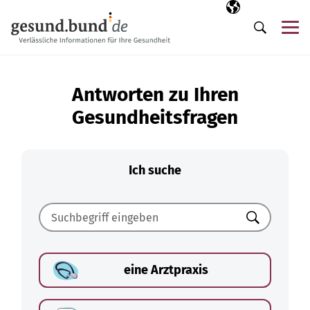
Navigation überspringen
Ausgewählte Sp
DE
Me
Suche
Antworten zu Ihren
Gesundheitsfragen
Ich suche
Suchen
eine Arztpraxis