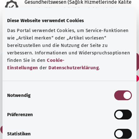
Gesundheitswesen (Sağlık Hizmetlerinde Kalite
ve Verimlilik Enstitüsü) (IQWiG) ile birlikte
hazırlanmıştır.
Diese Webseite verwendet Cookies
Tarih:
22.04.2022
Das Portal verwendet Cookies, um Service-Funktionen
wie „Artikel merken“ oder „Artikel vorlesen“
bereitzustellen und die Nutzung der Seite zu
verbessern. Informationen und Widerspruchsoptionen
finden Sie in den
Cookie-
Einstellungen
der
Datenschutzerklärung
.
Bu yazıyı faydalı buldunuz
mu?
E
Notwendig
i
n
Evet
w
Präferenzen
i
l
Hayır
l
Statistiken