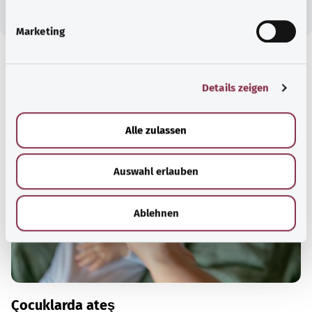
i
g
Marketing
u
n
g
Kapsamlı bilgi
Details zeigen
s
Önerilen yazılar
a
u
Alle zulassen
s
w
Auswahl erlauben
a
h
l
Ablehnen
Çocuklarda ateş