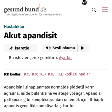
Gezinme menüsünü atla
Seçili dil
TR
Me
Arama
Hastalıklar
Akut apandisit
Sesli okuma
İşaretle
Bu işlevler çerez gerektirir.
Ayarlar
K35
K36
K37
K38
ICD kodları nedir?
ICD kodları:
Apandisin iltihaplanması normalde şiddetli karın
ağrısına, mide bulantısına ve ateşe yol açar. Apandis
patlaması gibi komplikasyonları önlemek için iltihaplı
apandis genellikle ameliyatla çıkarılır.