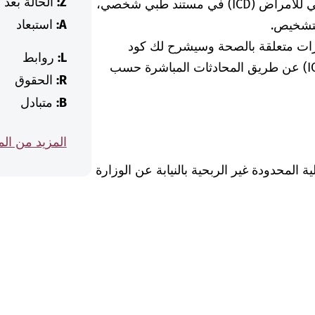
Z:
الحالة بعد
الطبيبة أو الطبيب. إذا وجدت كود التصنيف الدولي للأمراض (ICD) في مستند طبي شخصي،
A:
استبعاد
لتشخيص.
رات متعلقة بالصحة وسيشرح لك كود
L:
روابط
التشخيص الخاص بالتصنيف الدولي للأمراض (ICD) عن طريق المحادثات المباشرة حسب
R:
الحقوق
B:
متبادل
المزيد من ال
Was hab" ذات المسؤولية المحدودة غير الربحية بالنيابة عن الوزارة