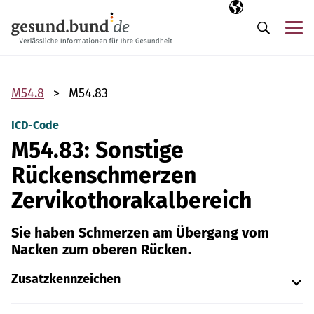
Navigation überspringen
Ausgewählte Sp
DE
Me
Suche
M54.8
M54.83
ICD-Code
M54.83: Sonstige
Rückenschmerzen
Zervikothorakalbereich
Sie haben Schmerzen am Übergang vom
Nacken zum oberen Rücken.
Zusatzkennzeichen