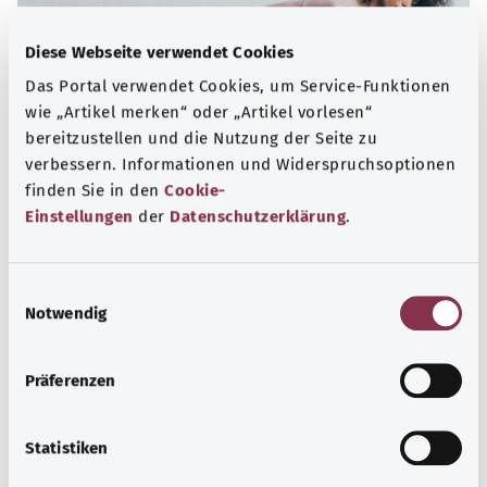
Diese Webseite verwendet Cookies
Das Portal verwendet Cookies, um Service-Funktionen
wie „Artikel merken“ oder „Artikel vorlesen“
bereitzustellen und die Nutzung der Seite zu
verbessern. Informationen und Widerspruchsoptionen
finden Sie in den
Cookie-
Rücken- und Kreuzschmerzen
Einstellungen
der
Datenschutzerklärung
.
Fast jeder Mensch hat irgendwann mit Kreuzschmerzen
zu tun. Meist sind sie harmlos. Die wirksamste Methode,
E
um Rückenschmerzen vorzubeugen, ist regelmäßige
Notwendig
i
Bewegung.
n
w
Präferenzen
Mehr erfahren
i
l
l
Statistiken
i