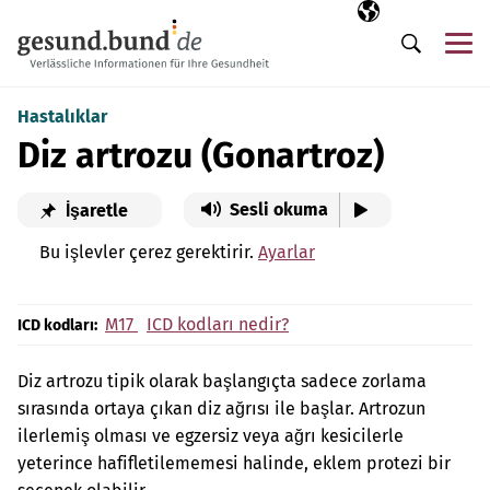
Gezinme menüsünü atla
Seçili dil
TR
Me
Arama
Hastalıklar
Diz artrozu (Gonartroz)
Sesli okuma
İşaretle
Bu işlevler çerez gerektirir.
Ayarlar
M17
ICD kodları nedir?
ICD kodları:
Diz artrozu tipik olarak başlangıçta sadece zorlama
sırasında ortaya çıkan diz ağrısı ile başlar. Artrozun
ilerlemiş olması ve egzersiz veya ağrı kesicilerle
yeterince hafifletilememesi halinde, eklem protezi bir