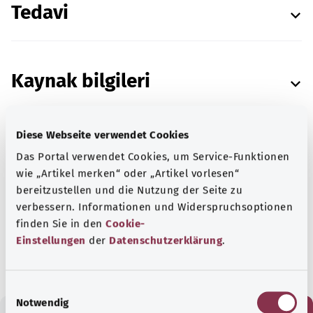
Tedavi
Kaynak bilgileri
Diese Webseite verwendet Cookies
Das Portal verwendet Cookies, um Service-Funktionen
Institut für Qualität und Wirtschaftlichkeit im
wie „Artikel merken“ oder „Artikel vorlesen“
Gesundheitswesen (Sağlık Hizmetlerinde Kalite
bereitzustellen und die Nutzung der Seite zu
ve Verimlilik Enstitüsü) (IQWiG) ile birlikte
verbessern. Informationen und Widerspruchsoptionen
hazırlanmıştır.
finden Sie in den
Cookie-
Tarih:
24.01.2022
Einstellungen
der
Datenschutzerklärung
.
E
Notwendig
i