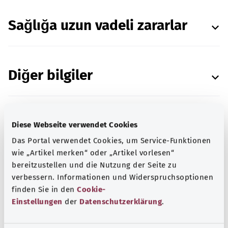
Sağlığa uzun vadeli zararlar
Diğer bilgiler
Kaynak bilgileri
Diese Webseite verwendet Cookies
Das Portal verwendet Cookies, um Service-Funktionen
wie „Artikel merken“ oder „Artikel vorlesen“
bereitzustellen und die Nutzung der Seite zu
verbessern. Informationen und Widerspruchsoptionen
Fachverband Sucht e.V. (Bağımlılıkla Mücadele
finden Sie in den
Cookie-
Derneği) tarafından kontrol edilmiştir.
Einstellungen
der
Datenschutzerklärung
.
Tarih:
01.04.2022