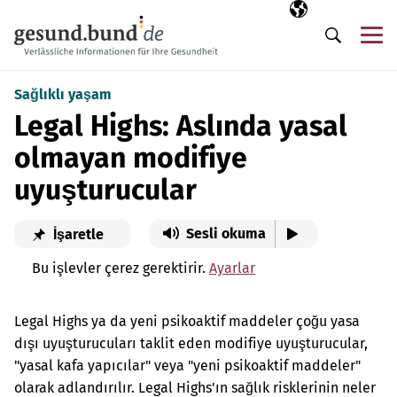
Gezinme menüsünü atla
Seçili dil
TR
Me
Arama
Sağlıklı yaşam
Legal Highs: Aslında yasal
olmayan modifiye
uyuşturucular
Sesli okuma
İşaretle
Bu işlevler çerez gerektirir.
Ayarlar
Legal Highs ya da yeni psikoaktif maddeler çoğu yasa
dışı uyuşturucuları taklit eden modifiye uyuşturucular,
"yasal kafa yapıcılar" veya "yeni psikoaktif maddeler"
olarak adlandırılır. Legal Highs'ın sağlık risklerinin neler