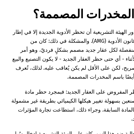
 المخدرات المصممة؟
2، لم يكن بمقدور الهيئة التشريعية أن تحظر الأدوية الجديدة إلا في إطار
قانون المواد المخدرة (BtMG) أو قانون الأدوية (AMG). والمشكلة في ذلك: كان من
نفصلة لكل عقار جديد مصمم بشكلٍ فرديّ، وهو أمر
ء - أي حتى حظر العقار الجديد - لا يكون التصنيع والبيع
 صريح، لكن على الأقل لم يكن يُعاقب عليه. لذلك، تُعرف
 المفروض على العقار الجديد: فبمجرد حظر مادة
عين بسهولة تغيير هيكلها الكيميائي بطريقة غير مشمولة
لمادة السابقة. وجراء ذلك، استطاعت تجارة المؤثرات
.
لية ضد هذا النمو، كان على الهيئة التشريعية إدخال سُبل