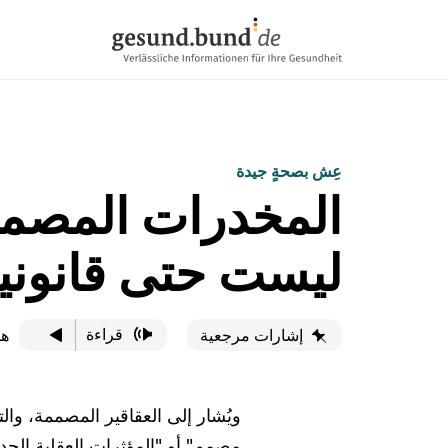
تخطي التنقل
عِش بصحةٍ جيدة
المخدرات المصم
ليست حتى قانوني
قراءة
هذ
إشارات مرجعية
ويُشار إلى العقاقير المصممة، وال
مصمم" أو "المؤثرات العقلية الجد