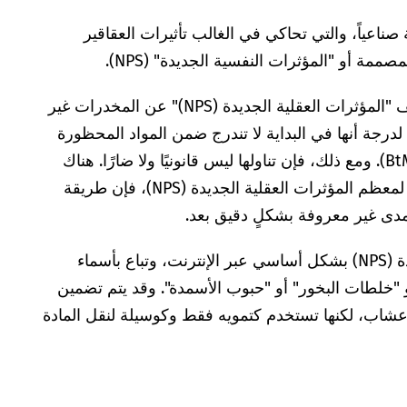
ة صناعياً، والتي تحاكي في الغالب تأثيرات العقاقير
ة أو "المؤثرات النفسية الجديدة" (NPS).
من حيث التركيب الكيميائي، تختلف "المؤثرات العقلية الجديدة (NPS)" عن المخدرات غير
رجة أنها في البداية لا تندرج ضمن المواد المحظورة
المدرجة في قانون المخدرات (BtMG). ومع ذلك، فإن تناولها ليس قانونيًا ولا ضارًا. هناك
خطر خاص يتمثل في، أنه بالنسبة لمعظم المؤثرات العقلية الجديدة (NPS)، فإن طريقة
المدى غير معروفة بشكلٍ دقيق بعد.
يتم تداول المؤثرات العقلية الجديدة (NPS) بشكل أساسي عبر الإنترنت، وتباع بأسماء
 "خلطات البخور" أو "حبوب الأسمدة". وقد يتم تضمين
أعشاب، لكنها تستخدم كتمويه فقط وكوسيلة لنقل المادة