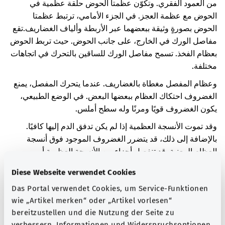
من العمود الفقري. وتكوّن عظمتا الحوض حلقة عظمية في
الحوض مع عظمة العجز. في الجزء الأمامي، ترتبط عظمتا
الحوض بصورةٍ وثيقة ببعضهما عبر الأربطة وألياف الغضاريف.
تقع
مفاصل الورك في الخارج، على جانب الحوض. حيث تربط الحوض
بعظام الفخذ. تسمح مفاصل الورك للساقين بالتحرك في اتجاهات
مختلفة.
وعظام المفصل مغطاة بالغضاريف. عندما يتحرك المفصل، يمنع
الغضروف احتكاك العظام ببعضها البعض. في الوضع الطبيعي،
يكون الغضروف قويًا ومرنًا وله سطح أملس.
وقد تموت الأنسجة العظمية إذا لم يكن تدفق الدم إليها كافيًا.
بالإضافة إلى ذلك، قد يتضرر الغضروف الموجود فوق أنسجة
العظام المعنية. قد تنفصل أجزاء من الأنسجة العظمية أو
الغضاريف.
Diese Webseite verwendet Cookies
إذا مات النسيج العظمي، فقد يسود شعور بالألم. قد يتورم
Das Portal verwendet Cookies, um Service-Funktionen
المفصل المعني. ربما لا يمكن مواصلة تحريك المفصل بشكل جيد.
wie „Artikel merken“ oder „Artikel vorlesen“
يمكن أيضًا للأجزاء المنفصلة من الأنسجة العظمية أو الغضاريف
bereitzustellen und die Nutzung der Seite zu
أن تحجب حركة المفصل تمامًا.
verbessern. Informationen und Widerspruchsoptionen