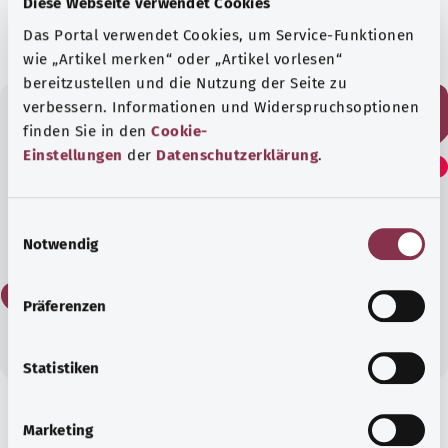
Diese Webseite verwendet Cookies
الحالة:
03.01.2022
Das Portal verwendet Cookies, um Service-Funktionen
wie „Artikel merken“ oder „Artikel vorlesen“
bereitzustellen und die Nutzung der Seite zu
verbessern. Informationen und Widerspruchsoptionen
finden Sie in den
Cookie-
هل وجدت هذا المقال مفيدًا؟
Einstellungen
der
Datenschutzerklärung
.
E
نعم
Notwendig
i
n
لا
w
Präferenzen
i
l
l
Statistiken
i
g
معرفة جيدة
Marketing
u