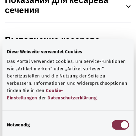
Показания для кесарева
сечения
Выполнение кесарева
сечения
Diese Webseite verwendet Cookies
Das Portal verwendet Cookies, um Service-Funktionen
wie „Artikel merken“ oder „Artikel vorlesen“
bereitzustellen und die Nutzung der Seite zu
Самопроизвольные роды и
verbessern. Informationen und Widerspruchsoptionen
кесарево сечение
finden Sie in den
Cookie-
Einstellungen
der
Datenschutzerklärung
.
Данные об источниках
E
Notwendig
i
n