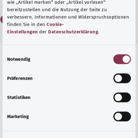
wie „Artikel merken“ oder „Artikel vorlesen“
bereitzustellen und die Nutzung der Seite zu
verbessern. Informationen und Widerspruchsoptionen
Нет
finden Sie in den
Cookie-
Einstellungen
der
Datenschutzerklärung
.
E
Notwendig
i
Для хорошей осведомленности
n
Рекомендуемые статьи
w
Präferenzen
i
l
l
Statistiken
i
g
Marketing
u
n
g