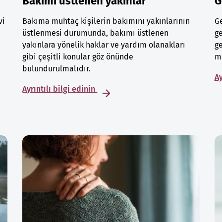
Bakımı üstlenen yakınlar
G
vi
Bakıma muhtaç kişilerin bakımını yakınlarının
Ge
üstlenmesi durumunda, bakımı üstlenen
ge
yakınlara yönelik haklar ve yardım olanakları
ge
gibi çeşitli konular göz önünde
mu
bulundurulmalıdır.
Ay
Ayrıntılı bilgi edinin