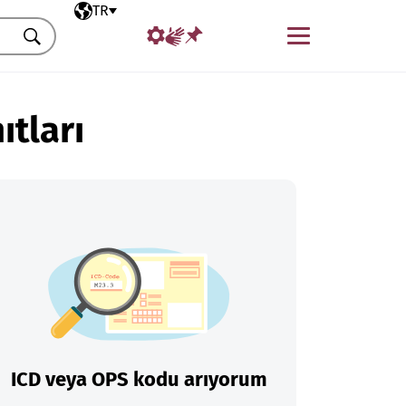
Seçili dil
TR
Menü
Ara
ıtları
ICD veya OPS kodu arıyorum