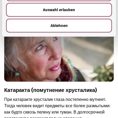
Для хорошей осведомленности
w
Рекомендуемые статьи
Auswahl erlauben
a
h
l
Ablehnen
Катаракта (помутнение хрусталика)
При катаракте хрусталик глаза постепенно мутнеет.
Тогда человек видит предметы все более размытыми:
как будто сквозь пелену или туман. В долгосрочной