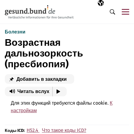
Пропустить навигацию
Выбранный язы
RU
М
Поиск
Болезни
Возрастная
дальнозоркость
(пресбиопия)
Добавить в закладки
Читать вслух
Для этих функций требуются файлы cookie.
К
настройкам
H52.4
Что такое коды ICD?
Коды ICD: