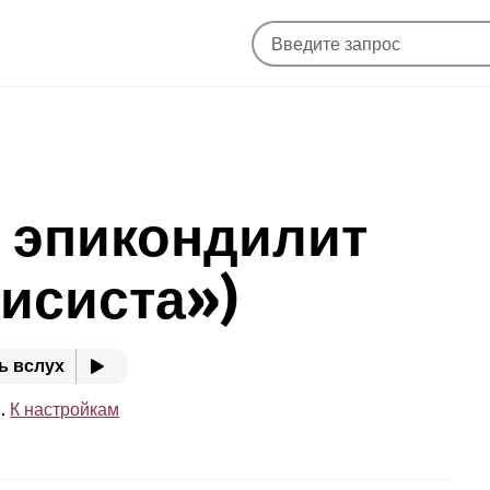
 эпикондилит
нисиста»)
ь вслух
e.
К настройкам