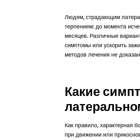
Людям, страдающим латера
терпением: до момента исч
месяцев. Различные вариан
симптомы или ускорить заж
методов лечения не доказан
Какие симп
латерально
Как правило, характерная б
при движении или прикоснов