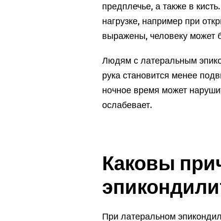
предплечье, а также в кист
нагрузке, например при отк
выражены, человеку может б
Людям с латеральным эпико
рука становится менее подв
ночное время может нарушит
ослабевает.
Каковы при
эпикондили
При латеральном эпикондил