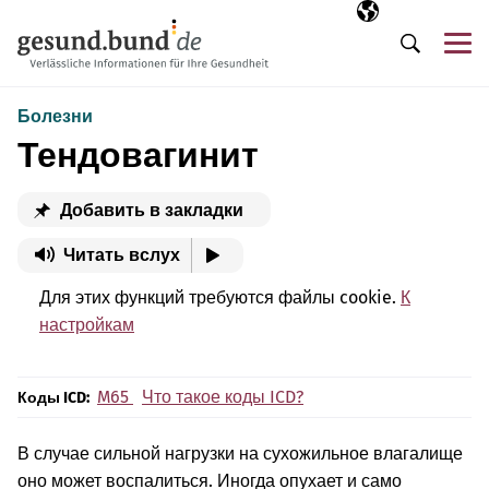
Пропустить навигацию
Выбранный язы
RU
М
Поиск
Болезни
Тендовагинит
Добавить в закладки
Читать вслух
Для этих функций требуются файлы cookie.
К
настройкам
M65
Что такое коды ICD?
Коды ICD:
В случае сильной нагрузки на сухожильное влагалище
оно может воспалиться. Иногда опухает и само