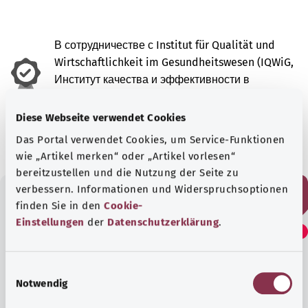
В сотрудничестве с Institut für Qualität und
Wirtschaftlichkeit im Gesundheitswesen (IQWiG,
Институт качества и эффективности в
здравоохранении).
Diese Webseite verwendet Cookies
Состояние:
21.10.2022
Das Portal verwendet Cookies, um Service-Funktionen
wie „Artikel merken“ oder „Artikel vorlesen“
bereitzustellen und die Nutzung der Seite zu
verbessern. Informationen und Widerspruchsoptionen
finden Sie in den
Cookie-
Считаете ли вы эту
Einstellungen
der
Datenschutzerklärung
.
статью полезной?
E
Notwendig
i
Да
n