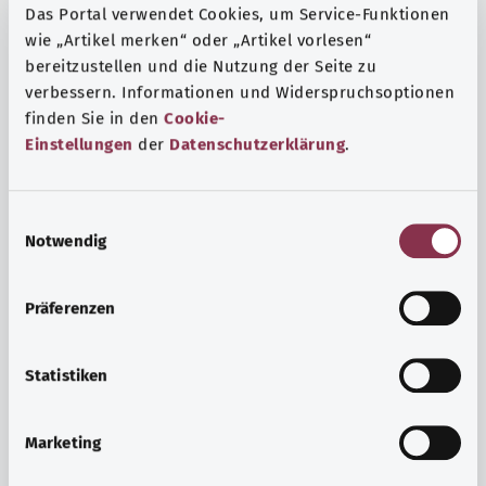
Das Portal verwendet Cookies, um Service-Funktionen
wie „Artikel merken“ oder „Artikel vorlesen“
bereitzustellen und die Nutzung der Seite zu
verbessern. Informationen und Widerspruchsoptionen
finden Sie in den
Cookie-
Einstellungen
der
Datenschutzerklärung
.
E
Notwendig
i
n
w
Präferenzen
i
Ruh ve huzur
l
Spor mu, meditasyon mu? Günlük yaşamın stres ve
l
Statistiken
sıkıntılarıyla başa çıkmak, iç huzuru arttırmak veya
i
dinlenmek için çeşitli önlemler vardır.
g
Marketing
u
Ayrıntılı bilgi edinin
n