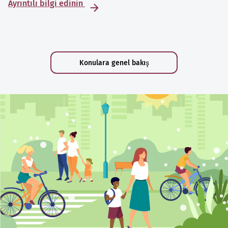
Ayrıntılı bilgi edinin
Konulara genel bakış