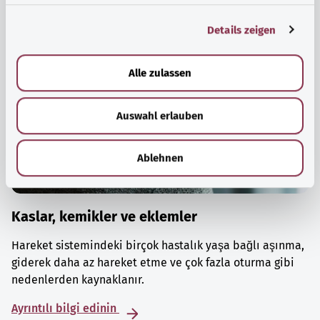
g
Details zeigen
s
a
u
Alle zulassen
s
w
Auswahl erlauben
a
h
l
Ablehnen
Kaslar, kemikler ve eklemler
Hareket sistemindeki birçok hastalık yaşa bağlı aşınma,
giderek daha az hareket etme ve çok fazla oturma gibi
nedenlerden kaynaklanır.
Ayrıntılı bilgi edinin