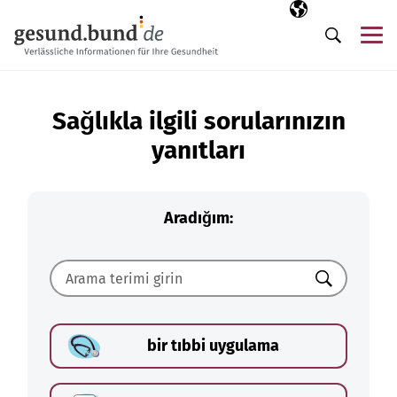
Gezinme menüsünü atla
Seçili dil
TR
Me
Arama
Sağlıkla ilgili sorularınızın
yanıtları
Aradığım:
Ara
bir tıbbi uygulama