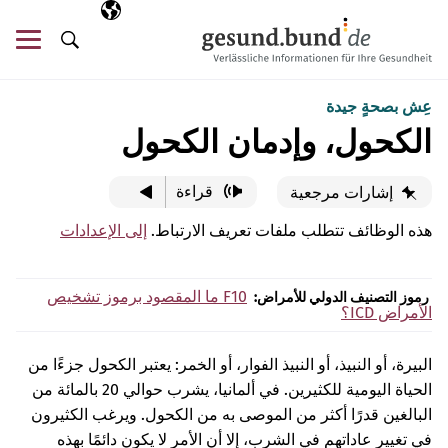
تخطي التنقل
AR
اللغة المختارة
قائ
البحث
عِش بصحةٍ جيدة
الكحول، وإدمان الكحول
قراءة
إشارات مرجعية
هذه الوظائف تتطلب ملفات تعريف الارتباط.
إلى الإعدادات
F10
ما المقصود برموز تشخيص
رموز التصنيف الدولي للأمراض:
الأمراض ICD؟
البيرة، أو النبيذ، أو النبيذ الفوار، أو الخمر: يعتبر الكحول جزءًا من
الحياة اليومية للكثيرين. في ألمانيا، يشرب حوالي 20 بالمائة من
البالغين قدرًا أكثر من الموصى به من الكحول. ويرغب الكثيرون
في تغيير عاداتهم في الشرب، إلا أن الأمر لا يكون دائمًا بهذه