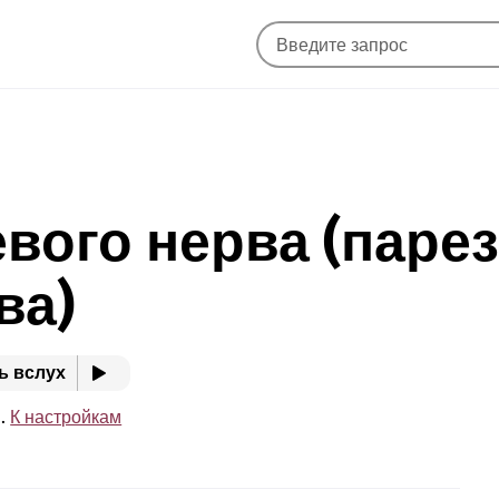
вого нерва (паре
ва)
ь вслух
e.
К настройкам