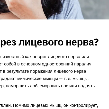
арез лицевого нерва?
е известный как неврит лицевого нерва или
ет собой в основном односторонний паралич
т в результате поражения лицевого нерва
 страдают мимические мышцы — т. е. мышцы,
р, наморщить лоб, сморщить нос или поднять
твлен. Помимо лицевых мышц, он контролирует,