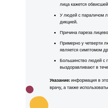
лица кажется обвисшей
У людей с параличом л
дикцией.
Причина пареза лицево
Примерно у четверти л
является симптомом др
Большинство людей с 
выздоравливают в тече
Указание:
информация в этой
врачу, а также использоват