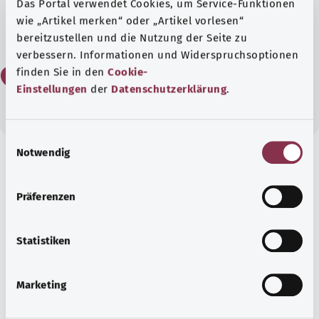
Das Portal verwendet Cookies, um Service-Funktionen
wie „Artikel merken“ oder „Artikel vorlesen“
Да
bereitzustellen und die Nutzung der Seite zu
verbessern. Informationen und Widerspruchsoptionen
Нет
finden Sie in den
Cookie-
Einstellungen
der
Datenschutzerklärung
.
E
Notwendig
i
Для хорошей осведомленности
n
w
Рекомендуемые статьи
Präferenzen
i
l
l
Statistiken
i
g
Marketing
u
n