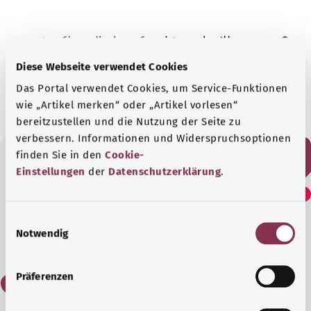
خضع للاختبار من قبل
مركز حماية المستهلكين في
راينلاند بالاتينات ج.م. (VZ RLP)
Diese Webseite verwendet Cookies
الحالة:
01.01.2025
Das Portal verwendet Cookies, um Service-Funktionen
wie „Artikel merken“ oder „Artikel vorlesen“
bereitzustellen und die Nutzung der Seite zu
verbessern. Informationen und Widerspruchsoptionen
finden Sie in den
Cookie-
Einstellungen
der
Datenschutzerklärung
.
هل وجدت هذا المقال مفيدًا؟
E
Notwendig
نعم
i
n
w
Präferenzen
لا
i
l