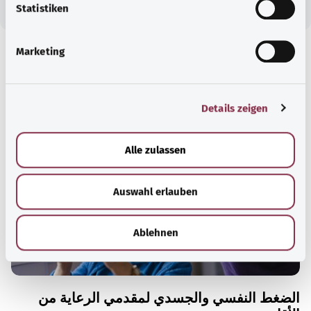
l
Statistiken
i
g
Marketing
u
معرفة جيدة
n
مقال موصى به
g
Details zeigen
s
a
u
Alle zulassen
s
w
Auswahl erlauben
a
h
l
Ablehnen
الضغط النفسي والجسدي لمقدمي الرعاية من