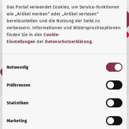
Das Portal verwendet Cookies, um Service-Funktionen
wie „Artikel merken“ oder „Artikel vorlesen“
bereitzustellen und die Nutzung der Seite zu
verbessern. Informationen und Widerspruchsoptionen
هل وجدت هذا المقال مفيدًا؟
finden Sie in den
Cookie-
Einstellungen
der
Datenschutzerklärung
.
نعم
E
Notwendig
i
لا
n
w
Präferenzen
i
l
l
Statistiken
i
معرفة جيدة
g
مقال موصى به
Marketing
u