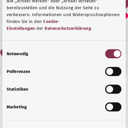
wie „Artikel merken“ oder „Artikel vorlesen“
bereitzustellen und die Nutzung der Seite zu
هل وجدت هذا المقال مفيدًا؟
verbessern. Informationen und Widerspruchsoptionen
finden Sie in den
Cookie-
Einstellungen
der
Datenschutzerklärung
.
نعم
E
لا
Notwendig
i
n
w
Präferenzen
i
l
l
Statistiken
معرفة جيدة
i
مقال موصى به
g
Marketing
u
n
g