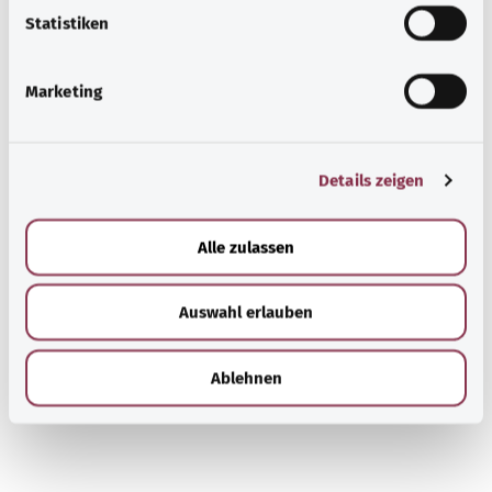
l
Statistiken
i
g
Marketing
u
n
g
Details zeigen
s
a
u
Alle zulassen
s
w
Auswahl erlauben
a
h
l
Ablehnen