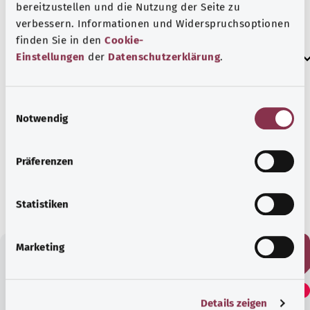
bereitzustellen und die Nutzung der Seite zu
verbessern. Informationen und Widerspruchsoptionen
finden Sie in den
Cookie-
مراجع المصادر
Einstellungen
der
Datenschutzerklärung
.
E
Notwendig
i
بالتعاون مع معهد الجودة والكفاءة في الرعاية الصحية
n
w
(IQWiG).
Präferenzen
i
الحالة:
17.10.2024
l
l
Statistiken
i
g
Marketing
u
n
هل وجدت هذا المقال مفيدًا؟
g
Details zeigen
s