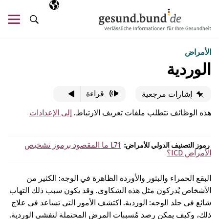
تخطي التنقل
AR
اللغة المختارة
قائ
البحث
الأمراض
الوردية
قراءة
إشارات مرجعية
هذه الوظائف تتطلب ملفات تعريف الارتباط.
إلى الإعدادات
L71
ما المقصود برموز تشخيص
رموز التصنيف الدولي للأمراض:
الأمراض ICD؟
البقع الحمراء والبثور والأوردة الظاهرة في الوجه: الكثير من
الأشخاص يُدركون مثل هذه الشكاوى. وقد يكون سبب ذلك التهاب
شائع في جلد الوجه: الوردية. اكتشف الأمور التي تساعد في علاج
ذلك، وكيف يمكن رصد مُسببات المرض المحتملة لتفشي الوردية.