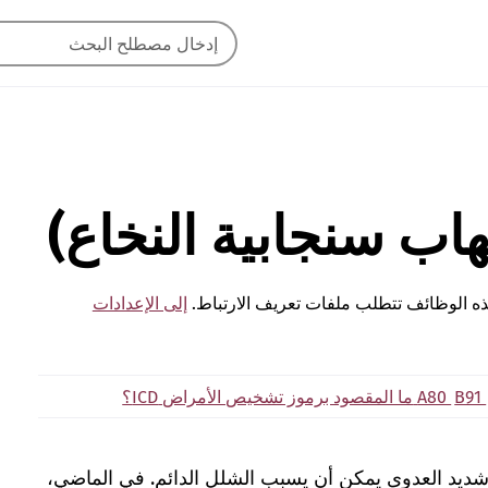
اب سنجابية النخاع)
ه الوظائف تتطلب ملفات تعريف الارتباط.
إلى الإعدادات
B91
A80
ما المقصود برموز تشخيص الأمراض ICD؟
د العدوى يمكن أن يسبب الشلل الدائم. في الماضي،