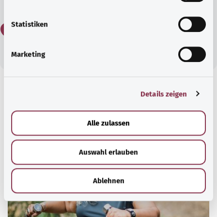
i
l
l
Statistiken
لا
i
g
Marketing
u
n
g
Details zeigen
معرفة جيدة
s
a
مقال موصى به
u
Alle zulassen
s
w
Auswahl erlauben
a
h
l
Ablehnen