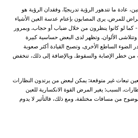
عين، عادة ما تتدهور الرؤية تدريجيًا. وفقدان الرؤية هو
عراض للمرض. يرى المصابون بإعتام عدسة العين الأشياء
- كما لو كانوا ينظرون من خلال ضباب أو حجاب. وبمرور
 وتتلاشى الألوان. وتظهر لدى البعض حساسية كبيرة
الضوء الساطع الأخرى. وتصبح القيادة أكثر صعوبة
ؤية من خطر الإصابة والسقوط. وبالإضافة إلى ذلك، تنخفض
 العين تبعات غير متوقعة: يمكن لبعض من يرتدون النظارات
رات. السبب: يغير المرض القوة الانكسارية للعين
 بوضوح من مسافات مختلفة. ومع ذلك، فالتأثير لا يدوم