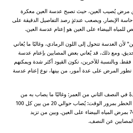
 عن مرض يُصيب العين، حيث تصبح عدسة العين معكرة
حاسة الإبصار. ويصعب عندئذٍ رصد التفاصيل الدقيقة على
مياه البيضاء على العين هو إعتام عدسة العين.
أن العدسة تتحول إلى اللون الرمادي، وغالبًا ما يُعاني
يق. ومع ذلك، قد يُعاني بعض المصابين بإعتام عدسة
ط. وبالنسبة للآخرين، تكون القيود أكثر شدة ويمكنهم
 تطور المرض على عدة أمور، من بينها، نوع إعتام عدسة
ةً في النصف الثاني من العمر: وغالبًا ما يصاب به من
تزيد أعمارهم عن 50 عامًا. ويزداد الخطر بمرور الوقت: يُصاب حوالي 20 من بين كل 100
شخص تتراوح أعمارهم بين 65 و74 بمرض المياه البيضاء على العين. وبين من تزيد