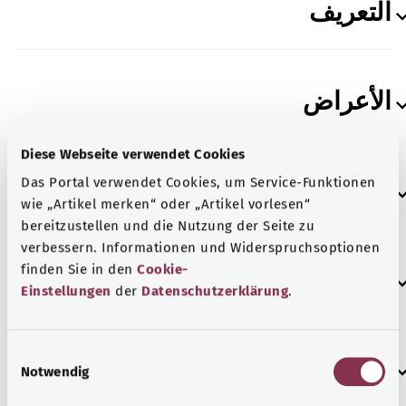
التعريف
الأعراض
Diese Webseite verwendet Cookies
Das Portal verwendet Cookies, um Service-Funktionen
الأسباب
wie „Artikel merken“ oder „Artikel vorlesen“
bereitzustellen und die Nutzung der Seite zu
verbessern. Informationen und Widerspruchsoptionen
finden Sie in den
Cookie-
عوامل الخطر
Einstellungen
der
Datenschutzerklärung
.
E
الوقاية
Notwendig
i
n