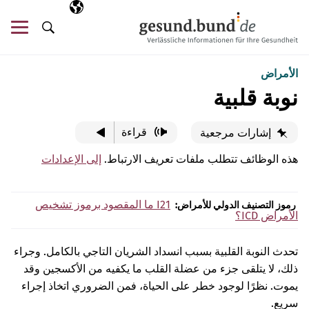
تخطي التنقل
AR
اللغة المختارة
قائ
البحث
الأمراض
نوبة قلبية
قراءة
إشارات مرجعية
هذه الوظائف تتطلب ملفات تعريف الارتباط.
إلى الإعدادات
I21
ما المقصود برموز تشخيص
رموز التصنيف الدولي للأمراض:
الأمراض ICD؟
تحدث النوبة القلبية بسبب انسداد الشريان التاجي بالكامل. وجراء
ذلك، لا يتلقى جزء من عضلة القلب ما يكفيه من الأكسجين وقد
يموت. نظرًا لوجود خطر على الحياة، فمن الضروري اتخاذ إجراء
سريع.