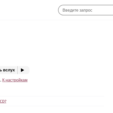
ь вслух
e.
К настройкам
ICD?