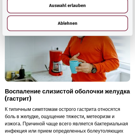
Рекомендуемые статьи
Auswahl erlauben
a
h
l
Ablehnen
Воспаление слизистой оболочки желудка
(гастрит)
К типичным симптомам острого гастрита относятся
боль в желудке, ощущение тяжести, метеоризм и
изжога. Причиной чаще всего является бактериальная
инфекция или прием определенных болеутоляющих