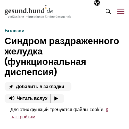
Пропустить навигацию
Выбранный язы
RU
М
Поиск
Болезни
Синдром раздраженного
желудка
(функциональная
диспепсия)
Добавить в закладки
Читать вслух
Для этих функций требуются файлы cookie.
К
настройкам