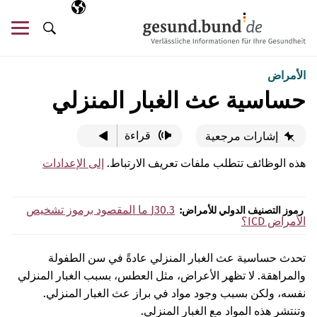
تخطي التنقل
AR
اللغة المختارة
قائ
البحث
الأمراض
حساسية عث الغبار المنزلي
قراءة
إشارات مرجعية
هذه الوظائف تتطلب ملفات تعريف الارتباط.
إلى الإعدادات
J30.3
ما المقصود برموز تشخيص
رموز التصنيف الدولي للأمراض:
الأمراض ICD؟
تحدث حساسية عث الغبار المنزلي عادةً في سن الطفولة
والمراهقة. لا تظهر الأعراض، مثل العطس، بسبب الغبار المنزلي
نفسه، ولكن بسبب وجود مواد في براز عث الغبار المنزلي.
وتنتشر هذه المواد مع الغبار المنزلي.