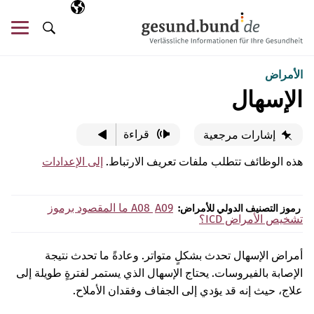
تخطي التنقل
AR
اللغة المختارة
قائ
البحث
الأمراض
الإسهال
قراءة
إشارات مرجعية
هذه الوظائف تتطلب ملفات تعريف الارتباط.
إلى الإعدادات
A09
A08
ما المقصود برموز
رموز التصنيف الدولي للأمراض:
تشخيص الأمراض ICD؟
أمراض الإسهال تحدث بشكلٍ متواتر. وعادةً ما تحدث نتيجة
الإصابة بالفيروسات. يحتاج الإسهال الذي يستمر لفترةٍ طويلة إلى
علاج، حيث إنه قد يؤدي إلى الجفاف وفقدان الأملاح.