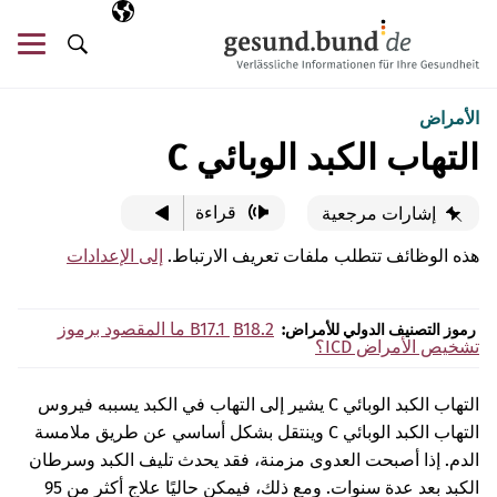
تخطي التنقل
AR
اللغة المختارة
قائ
البحث
الأمراض
التهاب الكبد الوبائي C
قراءة
إشارات مرجعية
هذه الوظائف تتطلب ملفات تعريف الارتباط.
إلى الإعدادات
B18.2
B17.1
ما المقصود برموز
رموز التصنيف الدولي للأمراض:
تشخيص الأمراض ICD؟
التهاب الكبد الوبائي C يشير إلى التهاب في الكبد يسببه فيروس
التهاب الكبد الوبائي C وينتقل بشكل أساسي عن طريق ملامسة
الدم. إذا أصبحت العدوى مزمنة، فقد يحدث تليف الكبد وسرطان
الكبد بعد عدة سنوات. ومع ذلك، فيمكن حاليًا علاج أكثر من 95