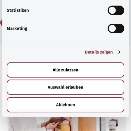
نعم
l
l
Statistiken
i
لا
g
Marketing
u
n
g
Details zeigen
s
a
معرفة جيدة
u
مقال موصى به
Alle zulassen
s
w
Auswahl erlauben
a
h
l
Ablehnen