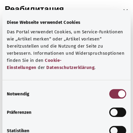
Реабилитация
Diese Webseite verwendet Cookies
Das Portal verwendet Cookies, um Service-Funktionen
Последующее наблюдение
wie „Artikel merken“ oder „Artikel vorlesen“
bereitzustellen und die Nutzung der Seite zu
verbessern. Informationen und Widerspruchsoptionen
finden Sie in den
Cookie-
Данные об источниках
Einstellungen
der
Datenschutzerklärung
.
E
Notwendig
i
n
В сотрудничестве с Institut für Qualität und
w
Wirtschaftlichkeit im Gesundheitswesen (IQWiG;
Präferenzen
i
Институт качества и эффективности в
l
здравоохранении).
l
Statistiken