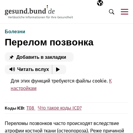
Пропустить навигацию
Выбранный язы
RU
М
Поиск
Болезни
Перелом позвонка
Добавить в закладки
Читать вслух
Для этих функций требуются файлы cookie.
К
настройкам
T08
Что такое коды ICD?
Коды ICD:
Переломы позвонков часто происходят вследствие
атрофии костной ткани (остеопороза). Реже причиной